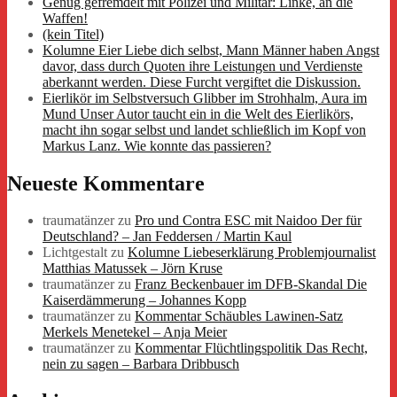
Genug gefremdelt mit Polizei und Militär: Linke, an die
Waffen!
(kein Titel)
Kolumne Eier Liebe dich selbst, Mann Männer haben Angst
davor, dass durch Quoten ihre Leistungen und Verdienste
aberkannt werden. Diese Furcht vergiftet die Diskussion.
Eierlikör im Selbstversuch Glibber im Strohhalm, Aura im
Mund Unser Autor taucht ein in die Welt des Eierlikörs,
macht ihn sogar selbst und landet schließlich im Kopf von
Markus Lanz. Wie konnte das passieren?
Neueste Kommentare
traumatänzer
zu
Pro und Contra ESC mit Naidoo Der für
Deutschland? – Jan Feddersen / Martin Kaul
Lichtgestalt
zu
Kolumne Liebeserklärung Problemjournalist
Matthias Matussek – Jörn Kruse
traumatänzer
zu
Franz Beckenbauer im DFB-Skandal Die
Kaiserdämmerung – Johannes Kopp
traumatänzer
zu
Kommentar Schäubles Lawinen-Satz
Merkels Menetekel – Anja Meier
traumatänzer
zu
Kommentar Flüchtlingspolitik Das Recht,
nein zu sagen – Barbara Dribbusch