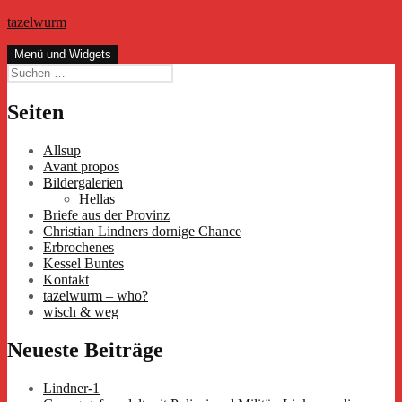
Zum
tazelwurm
Inhalt
springen
Menü und Widgets
Suchen
nach:
Seiten
Allsup
Avant propos
Bildergalerien
Hellas
Briefe aus der Provinz
Christian Lindners dornige Chance
Erbrochenes
Kessel Buntes
Kontakt
tazelwurm – who?
wisch & weg
Neueste Beiträge
Lindner-1