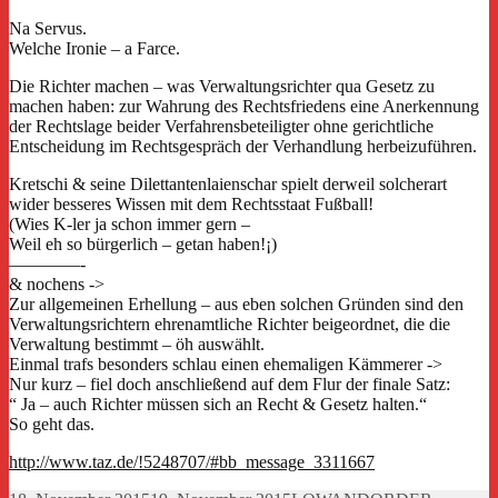
Na Servus.
Welche Ironie – a Farce.
Die Richter machen – was Verwaltungsrichter qua Gesetz zu
machen haben: zur Wahrung des Rechtsfriedens eine Anerkennung
der Rechtslage beider Verfahrensbeteiligter ohne gerichtliche
Entscheidung im Rechtsgespräch der Verhandlung herbeizuführen.
Kretschi & seine Dilettantenlaienschar spielt derweil solcherart
wider besseres Wissen mit dem Rechtsstaat Fußball!
(Wies K-ler ja schon immer gern –
Weil eh so bürgerlich – getan haben!¡)
————-
& nochens ->
Zur allgemeinen Erhellung – aus eben solchen Gründen sind den
Verwaltungsrichtern ehrenamtliche Richter beigeordnet, die die
Verwaltung bestimmt – öh auswählt.
Einmal trafs besonders schlau einen ehemaligen Kämmerer ->
Nur kurz – fiel doch anschließend auf dem Flur der finale Satz:
“ Ja – auch Richter müssen sich an Recht & Gesetz halten.“
So geht das.
http://www.taz.de/!5248707/#bb_message_3311667