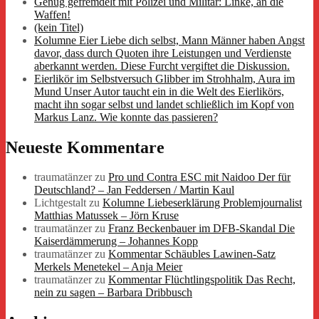
Genug gefremdelt mit Polizei und Militär: Linke, an die
Waffen!
(kein Titel)
Kolumne Eier Liebe dich selbst, Mann Männer haben Angst
davor, dass durch Quoten ihre Leistungen und Verdienste
aberkannt werden. Diese Furcht vergiftet die Diskussion.
Eierlikör im Selbstversuch Glibber im Strohhalm, Aura im
Mund Unser Autor taucht ein in die Welt des Eierlikörs,
macht ihn sogar selbst und landet schließlich im Kopf von
Markus Lanz. Wie konnte das passieren?
Neueste Kommentare
traumatänzer
zu
Pro und Contra ESC mit Naidoo Der für
Deutschland? – Jan Feddersen / Martin Kaul
Lichtgestalt
zu
Kolumne Liebeserklärung Problemjournalist
Matthias Matussek – Jörn Kruse
traumatänzer
zu
Franz Beckenbauer im DFB-Skandal Die
Kaiserdämmerung – Johannes Kopp
traumatänzer
zu
Kommentar Schäubles Lawinen-Satz
Merkels Menetekel – Anja Meier
traumatänzer
zu
Kommentar Flüchtlingspolitik Das Recht,
nein zu sagen – Barbara Dribbusch