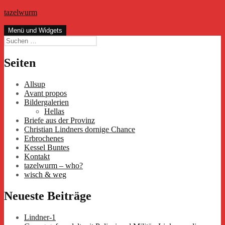
Zum
tazelwurm
Inhalt
springen
Menü und Widgets
Suchen
nach:
Seiten
Allsup
Avant propos
Bildergalerien
Hellas
Briefe aus der Provinz
Christian Lindners dornige Chance
Erbrochenes
Kessel Buntes
Kontakt
tazelwurm – who?
wisch & weg
Neueste Beiträge
Lindner-1