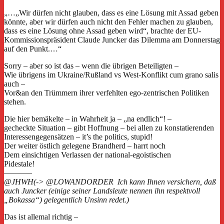
„…„Wir dürfen nicht glauben, dass es eine Lösung mit Assad geben
könnte, aber wir dürfen auch nicht den Fehler machen zu glauben,
dass es eine Lösung ohne Assad geben wird“, brachte der EU-
Kommissionspräsident Claude Juncker das Dilemma am Donnerstag
auf den Punkt.…“
Sorry – aber so ist das – wenn die übrigen Beteiligten –
Wie übrigens im Ukraine/Rußland vs West-Konflikt cum grano salis
auch –
Vor&an den Trümmern ihrer verfehlten ego-zentrischen Politiken
stehen.
Die hier bemäkelte – in Wahrheit ja – „na endlich“! –
gecheckte Situation – gibt Hoffnung – bei allen zu konstatierenden
Interessengegensätzen – it’s the politics, stupid!
Der weiter östlich gelegene Brandherd – harrt noch
Dem einsichtigen Verlassen der national-egoistischen
Pidestale!
———–
@JHWH(->
@LOWANDORDER
Ich kann Ihnen versichern, daß
auch Juncker (einige seiner Landsleute nennen ihn respektvoll
„Bokassa“) gelegentlich Unsinn redet.)
Das ist allemal richtig –