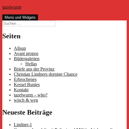
Zum
tazelwurm
Inhalt
springen
Menü und Widgets
Suchen
nach:
Seiten
Allsup
Avant propos
Bildergalerien
Hellas
Briefe aus der Provinz
Christian Lindners dornige Chance
Erbrochenes
Kessel Buntes
Kontakt
tazelwurm – who?
wisch & weg
Neueste Beiträge
Lindner-1