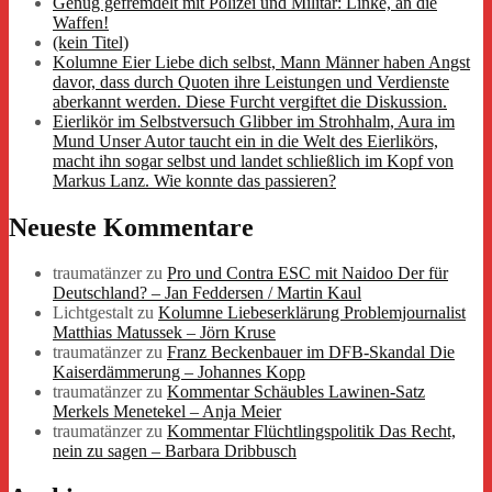
Genug gefremdelt mit Polizei und Militär: Linke, an die
Waffen!
(kein Titel)
Kolumne Eier Liebe dich selbst, Mann Männer haben Angst
davor, dass durch Quoten ihre Leistungen und Verdienste
aberkannt werden. Diese Furcht vergiftet die Diskussion.
Eierlikör im Selbstversuch Glibber im Strohhalm, Aura im
Mund Unser Autor taucht ein in die Welt des Eierlikörs,
macht ihn sogar selbst und landet schließlich im Kopf von
Markus Lanz. Wie konnte das passieren?
Neueste Kommentare
traumatänzer
zu
Pro und Contra ESC mit Naidoo Der für
Deutschland? – Jan Feddersen / Martin Kaul
Lichtgestalt
zu
Kolumne Liebeserklärung Problemjournalist
Matthias Matussek – Jörn Kruse
traumatänzer
zu
Franz Beckenbauer im DFB-Skandal Die
Kaiserdämmerung – Johannes Kopp
traumatänzer
zu
Kommentar Schäubles Lawinen-Satz
Merkels Menetekel – Anja Meier
traumatänzer
zu
Kommentar Flüchtlingspolitik Das Recht,
nein zu sagen – Barbara Dribbusch