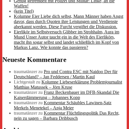
Genug gefremdelt mit Polizei und Militär: Linke, an die
Waffen!
(kein Titel)
Kolumne Eier Liebe dich selbst, Mann Männer haben Angst
davor, dass durch Quoten ihre Leistungen und Verdienste
aberkannt werden. Diese Furcht vergiftet die Diskussion.
Eierlikör im Selbstversuch Glibber im Strohhalm, Aura im
Mund Unser Autor taucht ein in die Welt des Eierlikörs,
macht ihn sogar selbst und landet schließlich im Kopf von
Markus Lanz. Wie konnte das passieren?
Neueste Kommentare
traumatänzer
zu
Pro und Contra ESC mit Naidoo Der für
Deutschland? – Jan Feddersen / Martin Kaul
Lichtgestalt
zu
Kolumne Liebeserklärung Problemjournalist
Matthias Matussek – Jörn Kruse
traumatänzer
zu
Franz Beckenbauer im DFB-Skandal Die
Kaiserdämmerung – Johannes Kopp
traumatänzer
zu
Kommentar Schäubles Lawinen-Satz
Merkels Menetekel – Anja Meier
traumatänzer
zu
Kommentar Flüchtlingspolitik Das Recht,
nein zu sagen – Barbara Dribbusch