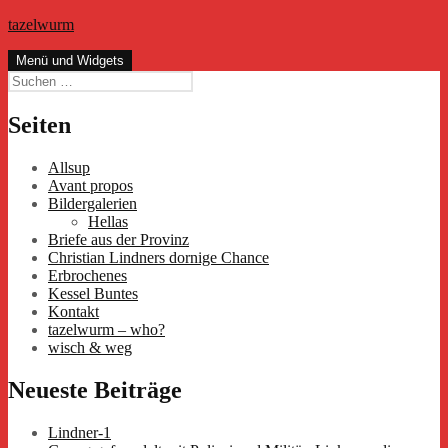
Zum
tazelwurm
Inhalt
springen
Menü und Widgets
Suchen
nach:
Seiten
Allsup
Avant propos
Bildergalerien
Hellas
Briefe aus der Provinz
Christian Lindners dornige Chance
Erbrochenes
Kessel Buntes
Kontakt
tazelwurm – who?
wisch & weg
Neueste Beiträge
Lindner-1