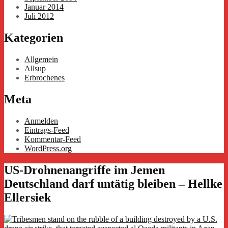
Januar 2014
Juli 2012
Kategorien
Allgemein
Allsup
Erbrochenes
Meta
Anmelden
Eintrags-Feed
Kommentar-Feed
WordPress.org
US-Drohnenangriffe im Jemen
Deutschland darf untätig bleiben – Hellke
Ellersiek