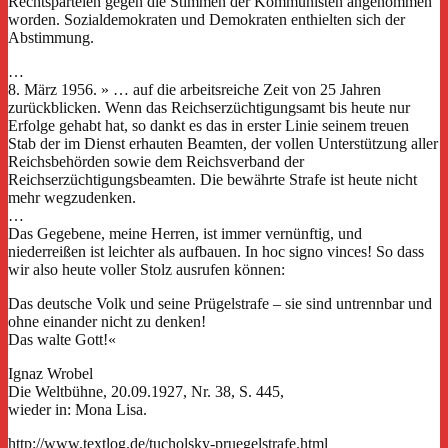
Rechtsparteien gegen die Stimmen der Kommunisten angenommen
worden. Sozialdemokraten und Demokraten enthielten sich der
Abstimmung.
…
8. März 1956. » … auf die arbeitsreiche Zeit von 25 Jahren
zurückblicken. Wenn das Reichserzüchtigungsamt bis heute nur
Erfolge gehabt hat, so dankt es das in erster Linie seinem treuen
Stab der im Dienst erhauten Beamten, der vollen Unterstützung aller
Reichsbehörden sowie dem Reichsverband der
Reichserzüchtigungsbeamten. Die bewährte Strafe ist heute nicht
mehr wegzudenken.
…
Das Gegebene, meine Herren, ist immer vernünftig, und
niederreißen ist leichter als aufbauen. In hoc signo vinces! So dass
wir also heute voller Stolz ausrufen können:
Das deutsche Volk und seine Prügelstrafe – sie sind untrennbar und
ohne einander nicht zu denken!
Das walte Gott!«
Ignaz Wrobel
Die Weltbühne, 20.09.1927, Nr. 38, S. 445,
wieder in: Mona Lisa.
http://www.textlog.de/tucholsky-pruegelstrafe.html