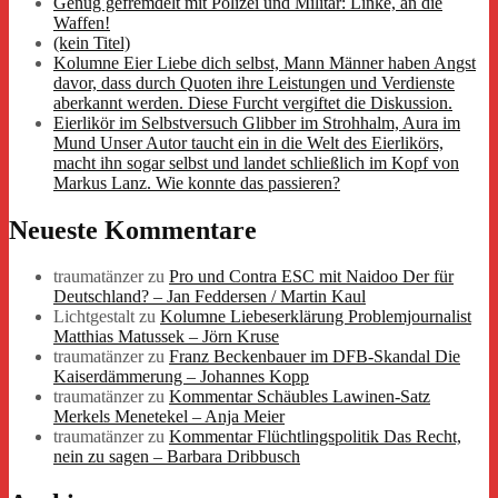
Genug gefremdelt mit Polizei und Militär: Linke, an die
Waffen!
(kein Titel)
Kolumne Eier Liebe dich selbst, Mann Männer haben Angst
davor, dass durch Quoten ihre Leistungen und Verdienste
aberkannt werden. Diese Furcht vergiftet die Diskussion.
Eierlikör im Selbstversuch Glibber im Strohhalm, Aura im
Mund Unser Autor taucht ein in die Welt des Eierlikörs,
macht ihn sogar selbst und landet schließlich im Kopf von
Markus Lanz. Wie konnte das passieren?
Neueste Kommentare
traumatänzer
zu
Pro und Contra ESC mit Naidoo Der für
Deutschland? – Jan Feddersen / Martin Kaul
Lichtgestalt
zu
Kolumne Liebeserklärung Problemjournalist
Matthias Matussek – Jörn Kruse
traumatänzer
zu
Franz Beckenbauer im DFB-Skandal Die
Kaiserdämmerung – Johannes Kopp
traumatänzer
zu
Kommentar Schäubles Lawinen-Satz
Merkels Menetekel – Anja Meier
traumatänzer
zu
Kommentar Flüchtlingspolitik Das Recht,
nein zu sagen – Barbara Dribbusch