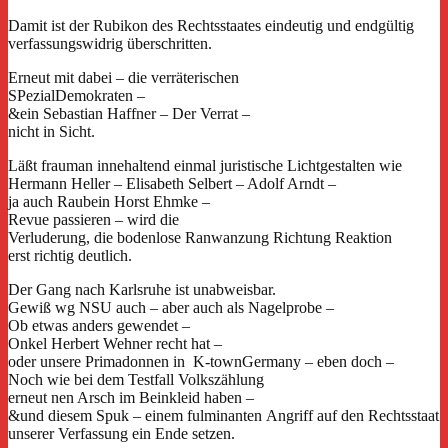
Damit ist der Rubikon des Rechtsstaates eindeutig und endgültig
verfassungswidrig überschritten.
Erneut mit dabei – die verräterischen
SPezialDemokraten –
&ein Sebastian Haffner – Der Verrat –
nicht in Sicht.
Läßt frauman innehaltend einmal juristische Lichtgestalten wie
Hermann Heller – Elisabeth Selbert – Adolf Arndt –
ja auch Raubein Horst Ehmke –
Revue passieren – wird die
Verluderung, die bodenlose Ranwanzung Richtung Reaktion
erst richtig deutlich.
Der Gang nach Karlsruhe ist unabweisbar.
Gewiß wg NSU auch – aber auch als Nagelprobe –
Ob etwas anders gewendet –
Onkel Herbert Wehner recht hat –
oder unsere Primadonnen in K-townGermany – eben doch –
Noch wie bei dem Testfall Volkszählung
erneut nen Arsch im Beinkleid haben –
&und diesem Spuk – einem fulminanten Angriff auf den Rechtsstaat
unserer Verfassung ein Ende setzen.