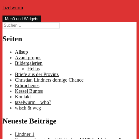
Zum
tazelwurm
Inhalt
springen
Menü und Widgets
Suchen
nach:
Seiten
Allsup
Avant propos
Bildergalerien
Hellas
Briefe aus der Provinz
Christian Lindners dornige Chance
Erbrochenes
Kessel Buntes
Kontakt
tazelwurm – who?
wisch & weg
Neueste Beiträge
Lindner-1