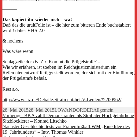
–
——–
Das kapiert ihr wieder nich – wa!
Daß das die uraltFolie ist – die hier zum bitteren Ende buchstabiert
wird ! daher VHS 2.0
& nochens
Was wäre wenn
Schlagzeile der ›B. Z.‹. Kommt die Prügelstrafe? –
Wie wir erfahren, ist soeben im Reichsjustizministerium ein
Referentenentwurf fertiggestellt worden, der sich mit der Einführung
der Prügelstrafe befaßt.
…
Rest s.o.
http://www.taz.de/Debatte-Strafrecht-bei-V-Leuten/!5200962/
Veröffentlicht
Autor
Kategorien
28. Mai 2015
28. Mai 2015
LOWANDORDER
Allgemein
am
Beitragsnavigation
Vorheriger
Vorheriger
BKA zählt Demonstranten als Straftäter Hochgefährliche
Beitrag:
Sitzblockierer – Konrad Litschko
Nächster
Nächster
Geschlechtertests vor Frauenfußball-WM „Eine Idee des
Beitrag:
19. Jahrhunderts“ – Intv. Thomas Winkler