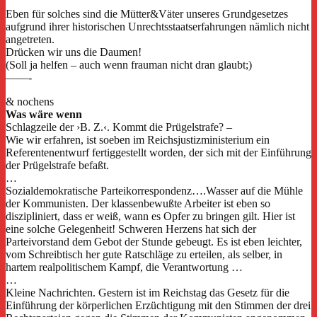
Eben für solches sind die Mütter&Väter unseres Grundgesetzes
aufgrund ihrer historischen Unrechtsstaatserfahrungen nämlich nicht
angetreten.
Drücken wir uns die Daumen!
(Soll ja helfen – auch wenn frauman nicht dran glaubt;)
——-
& nochens
Was wäre wenn
Schlagzeile der ›B. Z.‹. Kommt die Prügelstrafe? –
Wie wir erfahren, ist soeben im Reichsjustizministerium ein
Referentenentwurf fertiggestellt worden, der sich mit der Einführung
der Prügelstrafe befaßt.
…
Sozialdemokratische Parteikorrespondenz….Wasser auf die Mühle
der Kommunisten. Der klassenbewußte Arbeiter ist eben so
diszipliniert, dass er weiß, wann es Opfer zu bringen gilt. Hier ist
eine solche Gelegenheit! Schweren Herzens hat sich der
Parteivorstand dem Gebot der Stunde gebeugt. Es ist eben leichter,
vom Schreibtisch her gute Ratschläge zu erteilen, als selber, in
hartem realpolitischem Kampf, die Verantwortung …
…
Kleine Nachrichten. Gestern ist im Reichstag das Gesetz für die
Einführung der körperlichen Erzüchtigung mit den Stimmen der drei