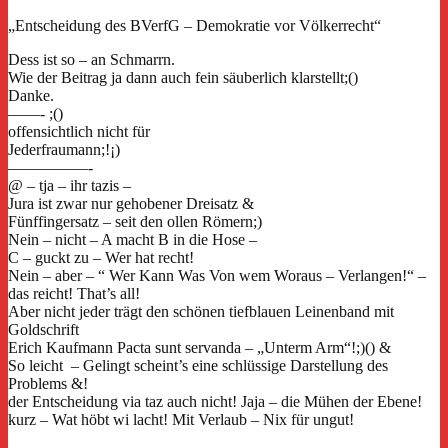
„Entscheidung des BVerfG – Demokratie vor Völkerrecht“
Dess ist so – an Schmarrn.
Wie der Beitrag ja dann auch fein säuberlich klarstellt;()
Danke.
——- ;()
offensichtlich nicht für
Jederfraumann;!¡)
—————-
@ – tja – ihr tazis –
Jura ist zwar nur gehobener Dreisatz &
Fünffingersatz – seit den ollen Römern;)
Nein – nicht – A macht B in die Hose –
C – guckt zu – Wer hat recht!
Nein – aber – “ Wer Kann Was Von wem Woraus – Verlangen!“ –
das reicht! That’s all!
Aber nicht jeder trägt den schönen tiefblauen Leinenband mit
Goldschrift
Erich Kaufmann Pacta sunt servanda – „Unterm Arm“!;)() &
So leicht – Gelingt scheint’s eine schlüssige Darstellung des
Problems &!
der Entscheidung via taz auch nicht! Jaja – die Mühen der Ebene!
kurz – Wat höbt wi lacht! Mit Verlaub – Nix für ungut!