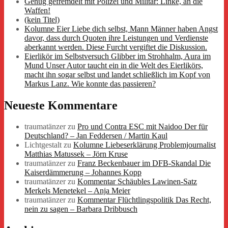
Genug gefremdelt mit Polizei und Militär: Linke, an die
Waffen!
(kein Titel)
Kolumne Eier Liebe dich selbst, Mann Männer haben Angst
davor, dass durch Quoten ihre Leistungen und Verdienste
aberkannt werden. Diese Furcht vergiftet die Diskussion.
Eierlikör im Selbstversuch Glibber im Strohhalm, Aura im
Mund Unser Autor taucht ein in die Welt des Eierlikörs,
macht ihn sogar selbst und landet schließlich im Kopf von
Markus Lanz. Wie konnte das passieren?
Neueste Kommentare
traumatänzer
zu
Pro und Contra ESC mit Naidoo Der für
Deutschland? – Jan Feddersen / Martin Kaul
Lichtgestalt
zu
Kolumne Liebeserklärung Problemjournalist
Matthias Matussek – Jörn Kruse
traumatänzer
zu
Franz Beckenbauer im DFB-Skandal Die
Kaiserdämmerung – Johannes Kopp
traumatänzer
zu
Kommentar Schäubles Lawinen-Satz
Merkels Menetekel – Anja Meier
traumatänzer
zu
Kommentar Flüchtlingspolitik Das Recht,
nein zu sagen – Barbara Dribbusch