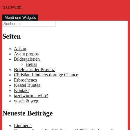
Zum
tazelwurm
Inhalt
springen
Menü und Widgets
Suchen
nach:
Seiten
Allsup
Avant propos
Bildergalerien
Hellas
Briefe aus der Provinz
Christian Lindners dornige Chance
Erbrochenes
Kessel Buntes
Kontakt
tazelwurm – who?
wisch & weg
Neueste Beiträge
Lindner-1