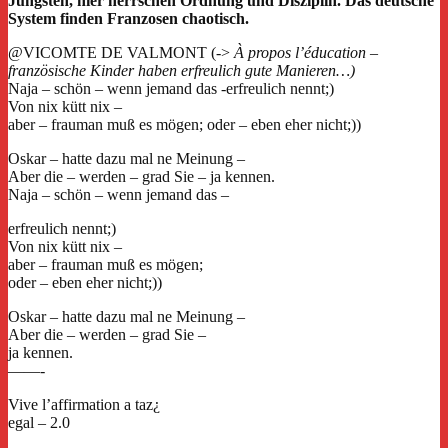
Jüngsten, hier herrschen Ordnung und Disziplin. Das deutsche
System finden Franzosen chaotisch.
@VICOMTE DE VALMONT (->
À propos l’éducation –
französische Kinder haben erfreulich gute Manieren…)
Naja – schön – wenn jemand das -erfreulich nennt;)
Von nix kütt nix –
aber – frauman muß es mögen; oder – eben eher nicht;))
Oskar – hatte dazu mal ne Meinung –
Aber die – werden – grad Sie – ja kennen.
Naja – schön – wenn jemand das –
erfreulich nennt;)
Von nix kütt nix –
aber – frauman muß es mögen;
oder – eben eher nicht;))
Oskar – hatte dazu mal ne Meinung –
Aber die – werden – grad Sie –
ja kennen.
——-
Vive l’affirmation a taz¿
egal – 2.0