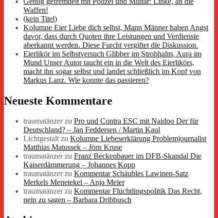
Genug gefremdelt mit Polizei und Militär: Linke, an die
Waffen!
(kein Titel)
Kolumne Eier Liebe dich selbst, Mann Männer haben Angst
davor, dass durch Quoten ihre Leistungen und Verdienste
aberkannt werden. Diese Furcht vergiftet die Diskussion.
Eierlikör im Selbstversuch Glibber im Strohhalm, Aura im
Mund Unser Autor taucht ein in die Welt des Eierlikörs,
macht ihn sogar selbst und landet schließlich im Kopf von
Markus Lanz. Wie konnte das passieren?
Neueste Kommentare
traumatänzer
zu
Pro und Contra ESC mit Naidoo Der für
Deutschland? – Jan Feddersen / Martin Kaul
Lichtgestalt
zu
Kolumne Liebeserklärung Problemjournalist
Matthias Matussek – Jörn Kruse
traumatänzer
zu
Franz Beckenbauer im DFB-Skandal Die
Kaiserdämmerung – Johannes Kopp
traumatänzer
zu
Kommentar Schäubles Lawinen-Satz
Merkels Menetekel – Anja Meier
traumatänzer
zu
Kommentar Flüchtlingspolitik Das Recht,
nein zu sagen – Barbara Dribbusch