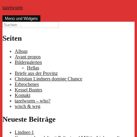
Zum
tazelwurm
Inhalt
springen
Menü und Widgets
Suchen
nach:
Seiten
Allsup
Avant propos
Bildergalerien
Hellas
Briefe aus der Provinz
Christian Lindners dornige Chance
Erbrochenes
Kessel Buntes
Kontakt
tazelwurm – who?
wisch & weg
Neueste Beiträge
Lindner-1