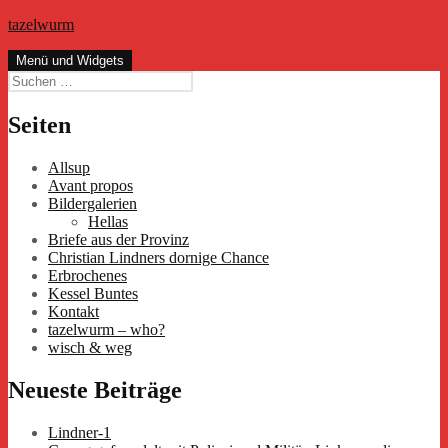
Zum
tazelwurm
Inhalt
springen
Menü und Widgets
Suchen
nach:
Seiten
Allsup
Avant propos
Bildergalerien
Hellas
Briefe aus der Provinz
Christian Lindners dornige Chance
Erbrochenes
Kessel Buntes
Kontakt
tazelwurm – who?
wisch & weg
Neueste Beiträge
Lindner-1