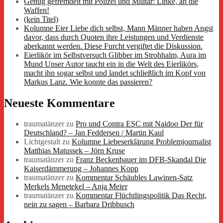
Genug gefremdelt mit Polizei und Militär: Linke, an die
Waffen!
(kein Titel)
Kolumne Eier Liebe dich selbst, Mann Männer haben Angst
davor, dass durch Quoten ihre Leistungen und Verdienste
aberkannt werden. Diese Furcht vergiftet die Diskussion.
Eierlikör im Selbstversuch Glibber im Strohhalm, Aura im
Mund Unser Autor taucht ein in die Welt des Eierlikörs,
macht ihn sogar selbst und landet schließlich im Kopf von
Markus Lanz. Wie konnte das passieren?
Neueste Kommentare
traumatänzer
zu
Pro und Contra ESC mit Naidoo Der für
Deutschland? – Jan Feddersen / Martin Kaul
Lichtgestalt
zu
Kolumne Liebeserklärung Problemjournalist
Matthias Matussek – Jörn Kruse
traumatänzer
zu
Franz Beckenbauer im DFB-Skandal Die
Kaiserdämmerung – Johannes Kopp
traumatänzer
zu
Kommentar Schäubles Lawinen-Satz
Merkels Menetekel – Anja Meier
traumatänzer
zu
Kommentar Flüchtlingspolitik Das Recht,
nein zu sagen – Barbara Dribbusch