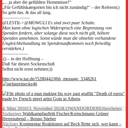
„…ja aber die gefühlten Hemmnisse!“
„Für Gefühlskategorien bin ich nicht zuständig!“ – der Referent;)
So geht das. & das all lang.
——————
@LESTI(->@MOWGLI Es sind zwei paar Schuhe.
Man kann ohne logischen Widerspruch eine Begrenzung von
Spenden fordern, aber solange diese noch nicht gilt, höhere
Spenden annehmen. Sonst würde man die ohnehin vorhandene
Ungleichbehandlung im Spendenaufkommen noch freiwillig
verstärken.)
——————-
;() – in der Hoffnung –
Daß Sie diesen Sockenschuß
Selbst nicht ernst nehmen;))
http://www.taz.de/!5280442/#bb_message_3348261
Veröffentlicht
Autor
Kategorien
4. März 2016
13. November 2024
LOWANDORDER
Erbrochenes
am
Beitragsnavigation
Vorheriger
Vorheriger
Wahlkampfauftritt Fischer/Kretschmann Grüner
Beitrag:
Herrenabend – Benno Stieber
Nächster
Nächster
Kommentar Reaktionen auf Beck Rette sich, wer kann –