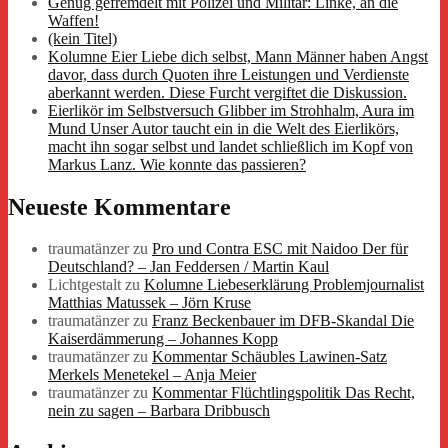
Genug gefremdelt mit Polizei und Militär: Linke, an die
Waffen!
(kein Titel)
Kolumne Eier Liebe dich selbst, Mann Männer haben Angst
davor, dass durch Quoten ihre Leistungen und Verdienste
aberkannt werden. Diese Furcht vergiftet die Diskussion.
Eierlikör im Selbstversuch Glibber im Strohhalm, Aura im
Mund Unser Autor taucht ein in die Welt des Eierlikörs,
macht ihn sogar selbst und landet schließlich im Kopf von
Markus Lanz. Wie konnte das passieren?
Neueste Kommentare
traumatänzer
zu
Pro und Contra ESC mit Naidoo Der für
Deutschland? – Jan Feddersen / Martin Kaul
Lichtgestalt
zu
Kolumne Liebeserklärung Problemjournalist
Matthias Matussek – Jörn Kruse
traumatänzer
zu
Franz Beckenbauer im DFB-Skandal Die
Kaiserdämmerung – Johannes Kopp
traumatänzer
zu
Kommentar Schäubles Lawinen-Satz
Merkels Menetekel – Anja Meier
traumatänzer
zu
Kommentar Flüchtlingspolitik Das Recht,
nein zu sagen – Barbara Dribbusch