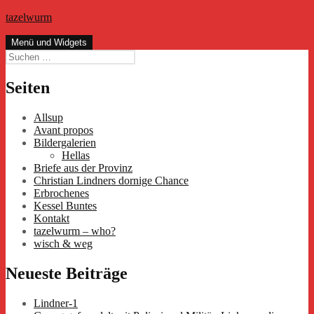
Zum
tazelwurm
Inhalt
springen
Menü und Widgets
Suchen
nach:
Seiten
Allsup
Avant propos
Bildergalerien
Hellas
Briefe aus der Provinz
Christian Lindners dornige Chance
Erbrochenes
Kessel Buntes
Kontakt
tazelwurm – who?
wisch & weg
Neueste Beiträge
Lindner-1