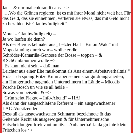
Jau – & nur mal colorandi causa ~>
„…Wo die Grünen regieren, ist es mit ihrer Moral nicht weit her. Für
das Geld, das sie einnehmen, verlieren sie etwas, das mit Geld nicht
zu bezahlen ist: Glaubwürdigkeit.“
Moral – Glaubwürdigkeit¿ –
Ja wo laufen sie denn?
Als der Bierdeckelmaler aus „Letzter Halt – Brilon-Wald“ mit
Moped-tuning durch war – wollte er die
Schröder-Kamarilla-Genosse der Bosse – toppen – &
KSchG abräumen wollte ~>
„Es kann nicht sein – daß man
Leichter aus einer Ehe rauskommt als Aus einem Arbeitsverhältnis!“
Hola – da sprang Fritze Kuhn aber seinen strangu-drangsalierten,
am Hungertuche nagenden Unternehmern im Lände – Micedis
Posche Bosch un wie se all heiße –
Sowas von beiseite. & ~>
„Grün zeigt Flagge – Info-Abend“ – HA!
Als dann der ausgeschlafene Referent – ein ausgewachsener
LAG-Vorsitzender –
Dess all als ausgewachsenen Schmarrn bezeichnete & das
Geltende Recht als ausgewogen & für Unternehmerische
Entscheidungen Irrelevant umriß. – Auhauerha! Ja da greinte klein
Fritzchen los ~>