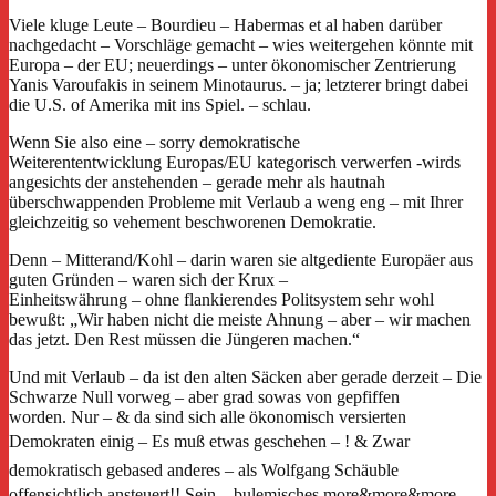
Viele kluge Leute – Bourdieu – Habermas et al haben darüber
nachgedacht – Vorschläge gemacht – wies weitergehen könnte mit
Europa – der EU; neuerdings – unter ökonomischer Zentrierung
Yanis Varoufakis in seinem Minotaurus. – ja; letzterer bringt dabei
die U.S. of Amerika mit ins Spiel. – schlau.
Wenn Sie also eine – sorry demokratische
Weiterententwicklung Europas/EU kategorisch verwerfen -wirds
angesichts der anstehenden – gerade mehr als hautnah
überschwappenden Probleme mit Verlaub a weng eng – mit Ihrer
gleichzeitig so vehement beschworenen Demokratie.
Denn – Mitterand/Kohl – darin waren sie altgediente Europäer aus
guten Gründen – waren sich der Krux –
Einheitswährung – ohne flankierendes Politsystem sehr wohl
bewußt: „Wir haben nicht die meiste Ahnung – aber – wir machen
das jetzt. Den Rest müssen die Jüngeren machen.“
Und mit Verlaub – da ist den alten Säcken aber gerade derzeit – Die
Schwarze Null vorweg – aber grad sowas von gepfiffen
worden. Nur – & da sind sich alle ökonomisch versierten
Demokraten einig –
Es muß etwas geschehen – !
& Zwar
demokratisch gebased anderes –
als Wolfgang Schäuble
offensichtlich ansteuert!! Sein – bulemisches more&more&more