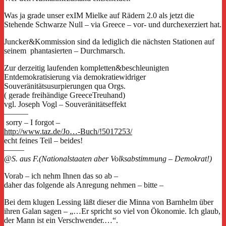
Was ja grade unser exIM Mielke auf Rädern 2.0 als jetzt die
Stehende Schwarze Null – via Greece – vor- und durchexerziert hat.
Juncker&Kommission sind da lediglich die nächsten Stationen auf
seinem phantasierten – Durchmarsch.
Zur derzeitig laufenden kompletten&beschleunigten
Entdemokratisierung via demokratiewidriger
Souveränitätsusurpierungen qua Orgs.
( gerade freihändige GreeceTreuhand)
vgl. Joseph Vogl – Souveränitätseffekt
———
sorry – I forgot –
http://www.taz.de/Jo…-Buch/!5017253/
echt feines Teil – beides!
——–
@S. aus F.(Nationalstaaten aber Volksabstimmung – Demokrat!)
Vorab – ich nehm Ihnen das so ab –
daher das folgende als Anregung nehmen – bitte –
Bei dem klugen Lessing läßt dieser die Minna von Barnhelm über
ihren Galan sagen – „…Er spricht so viel von Ökonomie. Ich glaub,
der Mann ist ein Verschwender.…“.