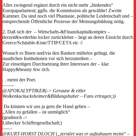
Alles zwingend ergänzt durch ein nicht mehr „hinkendes“
Europaparlament; ggfls. die Kommission als gewählte! Zweite
Kammer. Da sind noch viel Phantasie, politische Leidenschaft und –
entsprechende Öffentliche Prozesse der Meinungsbildung nötig.
2. Daß sich der – Wirtschafts-&Finanzkapitalkomplex –
derzeit&weiterhin locker zurücklehnt – liegt an deren Einsicht durch
Greece/Schäuble-Kiste/TTIP/CETA etc -!
Wonach es Ihnen und/via den Banken mühelos gelingt, die
staatlichen Institutionen vor sich herzutreiben –
Zur einseitigen Durchsetzung ihrer Interessen der – klar
Happy&beauty few rich.
. . meint der Poet.
——-
@APOKALYPTIKER(-> Geraune & eitler
Wolkenkuckucksheimer&Bildungshuber – Fans ertragen
;))
Da können wir uns ja gern die Hand geben –
„Allen zu gefallen – ist unmöglich“
(gradnoch ->
Lübecker Schiffergesellschaft;)
——
@KURT-HORST DLOCH
(
„zerstört was er aufzubauen meint“
–