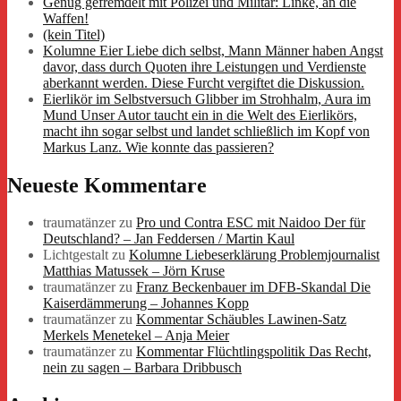
Genug gefremdelt mit Polizei und Militär: Linke, an die
Waffen!
(kein Titel)
Kolumne Eier Liebe dich selbst, Mann Männer haben Angst
davor, dass durch Quoten ihre Leistungen und Verdienste
aberkannt werden. Diese Furcht vergiftet die Diskussion.
Eierlikör im Selbstversuch Glibber im Strohhalm, Aura im
Mund Unser Autor taucht ein in die Welt des Eierlikörs,
macht ihn sogar selbst und landet schließlich im Kopf von
Markus Lanz. Wie konnte das passieren?
Neueste Kommentare
traumatänzer
zu
Pro und Contra ESC mit Naidoo Der für
Deutschland? – Jan Feddersen / Martin Kaul
Lichtgestalt
zu
Kolumne Liebeserklärung Problemjournalist
Matthias Matussek – Jörn Kruse
traumatänzer
zu
Franz Beckenbauer im DFB-Skandal Die
Kaiserdämmerung – Johannes Kopp
traumatänzer
zu
Kommentar Schäubles Lawinen-Satz
Merkels Menetekel – Anja Meier
traumatänzer
zu
Kommentar Flüchtlingspolitik Das Recht,
nein zu sagen – Barbara Dribbusch