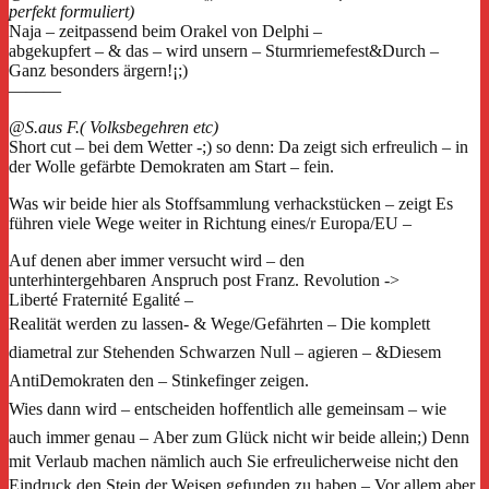
perfekt
formuliert)
Naja – zeitpassend beim Orakel von Delphi –
abgekupfert – & das – wird unsern – Sturmriemefest&Durch –
Ganz besonders ärgern!¡;)
———
@S.aus F.( Volksbegehren etc)
Short cut – bei dem Wetter -;) so denn: Da zeigt sich erfreulich – in
der Wolle gefärbte Demokraten am Start – fein.
Was wir beide hier als Stoffsammlung verhackstücken – zeigt Es
führen viele Wege weiter in Richtung eines/r Europa/EU –
Auf denen aber immer versucht wird – den
unterhintergehbaren Anspruch post Franz. Revolution ->
Liberté Fraternité Egalité –
Realität werden zu lassen- & Wege/Gefährten –
Die komplett
diametral zur
Stehenden Schwarzen Null – agieren – &
Diesem
AntiDemokraten den – Stinkefinger zeigen.
Wies dann wird –
entscheiden hoffentlich alle gemeinsam – wie
auch immer genau –
Aber zum Glück nicht wir beide allein;)
Denn
mit Verlaub machen nämlich auch Sie erfreulicherweise nicht den
Eindruck den Stein der Weisen gefunden zu haben –
Vor allem aber