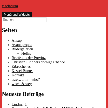
Zum
tazelwurm
Inhalt
springen
Menü und Widgets
Suchen
nach:
Seiten
Allsup
Avant propos
Bildergalerien
Hellas
Briefe aus der Provinz
Christian Lindners dornige Chance
Erbrochenes
Kessel Buntes
Kontakt
tazelwurm – who?
wisch & weg
Neueste Beiträge
Lindner-1