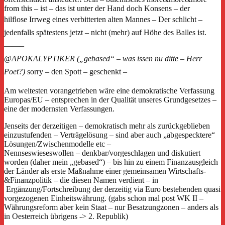
from this – ist – das ist unter der Hand doch Konsens – der
hilflose
Irrweg eines verbitterten alten Mannes –
Der schlicht –
jedenfalls spätestens jetzt –
nicht (mehr) auf Höhe des Balles ist.
——–
@APOKALYPTIKER („gebased“ – was issen nu ditte – Herr
Poet?)
sorry – den Spott – geschenkt –
Am weitesten vorangetrieben wäre eine demokratische Verfassung
Europas/EU – entsprechen in der Qualität unseres Grundgesetzes –
eine der modernsten Verfassungen.
Jenseits der derzeitigen – demokratisch mehr als zurückgeblieben
einzustufenden – Verträgelösung – sind aber auch „abgespecktere“
Lösungen/Zwischenmodelle etc –
Nennseswieseswollen – denkbar/vorgeschlagen und diskutiert
worden (daher mein „gebased“) – bis hin zu einem Finanzausgleich
der Länder als erste Maßnahme einer gemeinsamen Wirtschafts-
&Finanzpolitik – die diesen Namen verdient – in
Ergänzung/Fortschreibung der derzeitig via Euro bestehenden quasi
vorgezogenen Einheitswährung. (gabs schon mal post WK II –
Währungsreform aber kein Staat – nur Besatzungzonen – anders als
in Oesterreich übrigens -> 2. Republik)