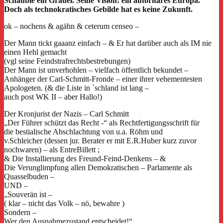
Schäuble ein Gräuel. Seine Vision: ein autoritäres Europa.
Doch als technokratisches Gebilde hat es keine Zukunft.
ok – nochens & agähn & ceterum censeo –
Der Mann tickt gaaanz einfach – & Er hat darüber auch als IM nie
einen Hehl gemacht
(vgl seine Feindstrafrechtsbestrebungen)
Der Mann ist unverhohlen – vielfach öffentlich bekundet –
Anhänger der Carl-Schmitt-Fronde – einer ihrer vehementesten
Apologeten. (& die Liste in `schland ist lang –
auch post WK II – aber Hallo!)
Der Kronjurist der Nazis – Carl Schmitt
„Der Führer schützt das Recht -“ als Rechtfertigungsschrift für
die bestialische Abschlachtung von u.a. Röhm und
v.Schleicher (dessen jur. Berater er mit E.R.Huber kurz zuvor
nochwaren) – als EntreBillett ;
& Die Installierung des Freund-Feind-Denkens – &
Die Verunglimpfung allen Demokratischen – Parlamente als
Quasselbuden –
UND –
„Souverän ist –
( klar – nicht das Volk – nö, bewahre )
Sondern –
Wer den Ausnahmezustand entscheidet!“