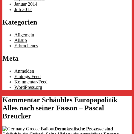
Januar 2014
Juli 2012
Kategorien
Allgemein
Allsup
Erbrochenes
Meta
Anmelden
Eintrags-Feed
Kommentar-Feed
WordPress.org
Kommentar Schäubles Europapolitik
Alles nach seiner Fasson – Pascal
Breucker
Demokratische Prozesse sind