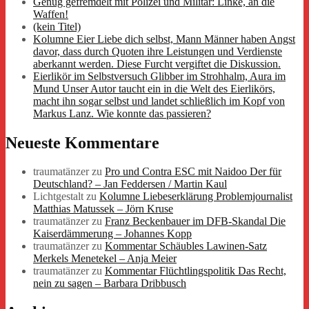
Genug gefremdelt mit Polizei und Militär: Linke, an die
Waffen!
(kein Titel)
Kolumne Eier Liebe dich selbst, Mann Männer haben Angst
davor, dass durch Quoten ihre Leistungen und Verdienste
aberkannt werden. Diese Furcht vergiftet die Diskussion.
Eierlikör im Selbstversuch Glibber im Strohhalm, Aura im
Mund Unser Autor taucht ein in die Welt des Eierlikörs,
macht ihn sogar selbst und landet schließlich im Kopf von
Markus Lanz. Wie konnte das passieren?
Neueste Kommentare
traumatänzer
zu
Pro und Contra ESC mit Naidoo Der für
Deutschland? – Jan Feddersen / Martin Kaul
Lichtgestalt
zu
Kolumne Liebeserklärung Problemjournalist
Matthias Matussek – Jörn Kruse
traumatänzer
zu
Franz Beckenbauer im DFB-Skandal Die
Kaiserdämmerung – Johannes Kopp
traumatänzer
zu
Kommentar Schäubles Lawinen-Satz
Merkels Menetekel – Anja Meier
traumatänzer
zu
Kommentar Flüchtlingspolitik Das Recht,
nein zu sagen – Barbara Dribbusch