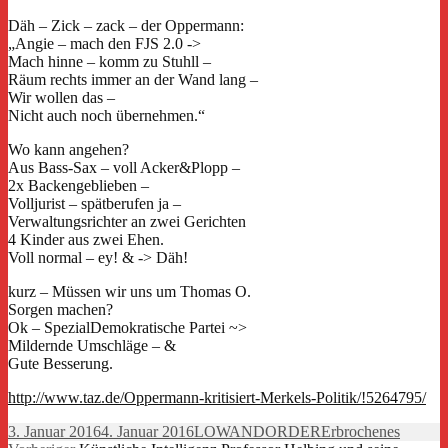
Däh – Zick – zack – der Oppermann:
„Angie – mach den FJS 2.0 ->
Mach hinne – komm zu Stuhll –
Räum rechts immer an der Wand lang –
Wir wollen das –
Nicht auch noch übernehmen.“
Wo kann angehen?
Aus Bass-Sax – voll Acker&Plopp –
2x Backengeblieben –
Volljurist – spätberufen ja –
Verwaltungsrichter an zwei Gerichten
4 Kinder aus zwei Ehen.
Voll normal – ey! & -> Däh!
kurz – Müssen wir uns um Thomas O.
Sorgen machen?
Ok – SpezialDemokratische Partei ~>
Mildernde Umschläge – &
Gute Besserung.
http://www.taz.de/Oppermann-kritisiert-Merkels-Politik/!5264795/
Veröffentlicht
Autor
Kategorien
3. Januar 2016
4. Januar 2016
LOWANDORDER
Erbrochenes