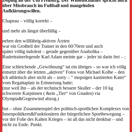
Doping an der Uni Freiburg. Der Wissenschaftler spricht auch
über Missbrauch im Fußball und mangelnden
Aufklärungswillen.
Chapeau – völlig korrekt –
und mehr als längst überfällig –
neben den willfährig-aktiven Ärzten
war ein Großteil der Trainer in den 60/70ern und auch
später völlig indolent – gerade gegenüber Anabolika –
Rudertrainerlegende Karl Adam meinte gar – jeder ist darin frei – ;
Eine schleichende „Gewöhnung“ tat ein übriges – so war ich völlg
entsetzt über die letzten „aktiven“ Fotos von Michael Kolbe – den
ich athletisch aber nicht als – sorry – “ mopsigen kastrierten Kater“
vom Regattaplatz in Erinnerung hatte;
(nur weil ihn – als der technisch bessere Skuller – der 10 kg
schwerere Karpinnen ( &ein „Tier“ von Gnaden) via
Olympia&Gegenwind abzog.)
but – ohne Zusammenspiel des politisch-sportlichen Komplexes von
Innenpolitikern&Funktionären der bürgerlichen Sportbewegung –
vor der Folie des Kalten Krieges – ist all das nicht denkbar – und
nicht zu Ende. Punkt.