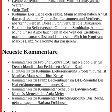
Genug gefremdelt mit Polizei und Militär: Linke, an die
Waffen!
(kein Titel)
Kolumne Eier Liebe dich selbst, Mann Männer haben Angst
davor, dass durch Quoten ihre Leistungen und Verdienste
aberkannt werden. Diese Furcht vergiftet die Diskussion.
Eierlikör im Selbstversuch Glibber im Strohhalm, Aura im
Mund Unser Autor taucht ein in die Welt des Eierlikörs,
macht ihn sogar selbst und landet schließlich im Kopf von
Markus Lanz. Wie konnte das passieren?
Neueste Kommentare
traumatänzer
zu
Pro und Contra ESC mit Naidoo Der für
Deutschland? – Jan Feddersen / Martin Kaul
Lichtgestalt
zu
Kolumne Liebeserklärung Problemjournalist
Matthias Matussek – Jörn Kruse
traumatänzer
zu
Franz Beckenbauer im DFB-Skandal Die
Kaiserdämmerung – Johannes Kopp
traumatänzer
zu
Kommentar Schäubles Lawinen-Satz
Merkels Menetekel – Anja Meier
traumatänzer
zu
Kommentar Flüchtlingspolitik Das Recht,
nein zu sagen – Barbara Dribbusch