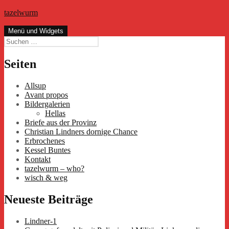
Zum
tazelwurm
Inhalt
springen
Menü und Widgets
Suchen
nach:
Seiten
Allsup
Avant propos
Bildergalerien
Hellas
Briefe aus der Provinz
Christian Lindners dornige Chance
Erbrochenes
Kessel Buntes
Kontakt
tazelwurm – who?
wisch & weg
Neueste Beiträge
Lindner-1