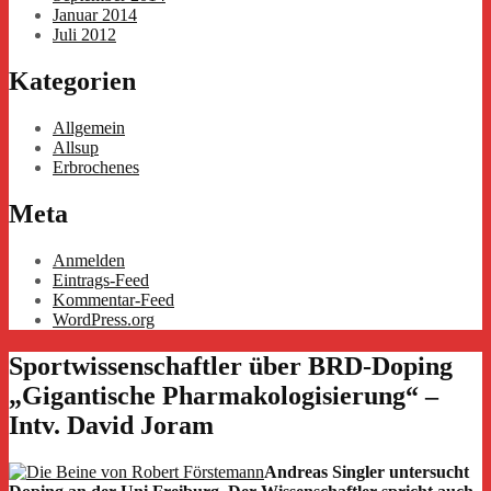
Januar 2014
Juli 2012
Kategorien
Allgemein
Allsup
Erbrochenes
Meta
Anmelden
Eintrags-Feed
Kommentar-Feed
WordPress.org
Sportwissenschaftler über BRD-Doping
„Gigantische Pharmakologisierung“ –
Intv. David Joram
Andreas Singler untersucht