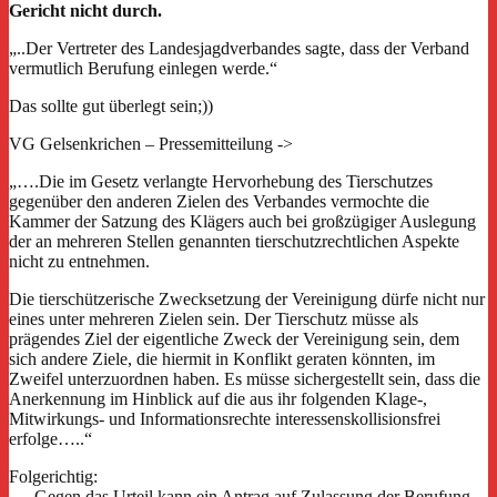
Gericht nicht durch.
„..Der Vertreter des Landesjagdverbandes sagte, dass der Verband
vermutlich Berufung einlegen werde.“
Das sollte gut überlegt sein;))
VG Gelsenkrichen – Pressemitteilung ->
„….Die im Gesetz verlangte Hervorhebung des Tierschutzes
gegenüber den anderen Zielen des Verbandes vermochte die
Kammer der Satzung des Klägers auch bei großzügiger Auslegung
der an mehreren Stellen genannten tierschutzrechtlichen Aspekte
nicht zu entnehmen.
Die tierschützerische Zwecksetzung der Vereinigung dürfe nicht nur
eines unter mehreren Zielen sein. Der Tierschutz müsse als
prägendes Ziel der eigentliche Zweck der Vereinigung sein, dem
sich andere Ziele, die hiermit in Konflikt geraten könnten, im
Zweifel unterzuordnen haben. Es müsse sichergestellt sein, dass die
Anerkennung im Hinblick auf die aus ihr folgenden Klage-,
Mitwirkungs- und Informationsrechte interessenskollisionsfrei
erfolge…..“
Folgerichtig:
„…Gegen das Urteil kann ein Antrag auf Zulassung der Berufung