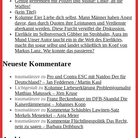
Genug gefremdelt mit Polizei und Militär: Linke, an die
Waffen!
(kein Titel)
Kolumne Eier Liebe dich selbst, Mann Männer haben Angst
davor, dass durch Quoten ihre Leistungen und Verdienste
aberkannt werden. Diese Furcht vergiftet die Diskussion.
Eierlikör im Selbstversuch Glibber im Strohhalm, Aura im
Mund Unser Autor taucht ein in die Welt des Eierlikörs,
macht ihn sogar selbst und landet schließlich im Kopf von
Markus Lanz. Wie konnte das passieren?
Neueste Kommentare
traumatänzer
zu
Pro und Contra ESC mit Naidoo Der für
Deutschland? – Jan Feddersen / Martin Kaul
Lichtgestalt
zu
Kolumne Liebeserklärung Problemjournalist
Matthias Matussek – Jörn Kruse
traumatänzer
zu
Franz Beckenbauer im DFB-Skandal Die
Kaiserdämmerung – Johannes Kopp
traumatänzer
zu
Kommentar Schäubles Lawinen-Satz
Merkels Menetekel – Anja Meier
traumatänzer
zu
Kommentar Flüchtlingspolitik Das Recht,
nein zu sagen – Barbara Dribbusch