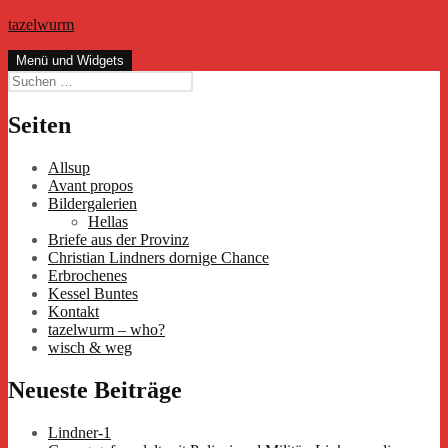
Zum
tazelwurm
Inhalt
springen
Menü und Widgets
Suchen
nach:
Seiten
Allsup
Avant propos
Bildergalerien
Hellas
Briefe aus der Provinz
Christian Lindners dornige Chance
Erbrochenes
Kessel Buntes
Kontakt
tazelwurm – who?
wisch & weg
Neueste Beiträge
Lindner-1