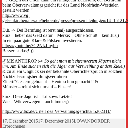
beim Oberverwaltungsgericht für das Land Nordrhein-Westfalen
gestellt werden.“
http://www.vg-
gelsenkirchen.nrw.de/behoerde/presse/pressemitteilungen/14_151217
D,h. -> Dei Berufung ist (erst mal) ausgeschlossen.
kurz – lieber das Geld dafür – Merke: – Ohne Schuß – kein Jus;) –
In ein paar gute Klare & Pilsken investieren.
https://youtu.be/3G2NlzLuyho
Besser ist das;!!))
————
@MISANTHROP (->
So geht man mit ehrenwerten Jägern nicht
um. Am Ende suchen sich die Jäger aus Verzweiflung andere Ziele.)
& zu allem Unglück sei der bekannte Oberrichterspruch in solchen
Nichtzulassungsberufungsverfahren –
Zitiert:“Gestern gebracht – Heute schon gemacht!“ &
Münster – reimt sich nur auf – Finster!
kurz- Diese Jagd ist – Lützows Letzte!
Wie – Wildverwegen – auch immer;)
http://www.taz.de/Urteil-des-Verwaltungsgerichts/!5262311/
Veröffentlicht
Autor
Kategorie
17. Dezember 2015
17. Dezember 2015
LOWANDORDER
am
Erbrochenes