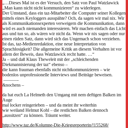
„…Dieses Mal ist es der Versuch, den Satz von Paul Watzlawick
„Man kann nicht nicht kommunizieren“ zu widerlegen.
Der Umstand, dass ein taz-Mitarbeiter die Computer seiner Kollegen
mittels eines Keyloggers ausspähte? Och, da sagen wir mal nix. Wir
als Kommunikationsexperten verweigern die Kommunikation, dann
wird es auch niemanden interessieren. Wir machen einfach das Licht
aus und tun so, als wären wir nicht da. Wenn wir nix sagen oder nur
einen rüden Satz, dann wird sich das Ungemach schon verziehen.
Ist das, taz-Medienredaktion, eine neue Interpretation von
Sprachlosigkeit? Die allgemeine Kritik an diesem Verhalten ist vor
allem der Beweis, dass Watzlawick recht hatte. …“
Ja – und daß Klaus Theweleit mit der „schleichenden
Diekmannisierung der taz“ ebenso –
die kann frauman ebenfalls nicht nichtkommunizieren – wie
bodenlos unprofessionelle Interviews und Beiträge beweisen.
———-
&nochens –
da hat euch La Helmeth den Umgang mit nem deftigen Balken im
Auge
mal locker reingerieben – und da meint ihr weiterhin
wie weiland Helmut Kohl – die restlichen Balken dennoch
„aussitzen“ zu können. Träumt weiter.
http://www.taz.de/Kolumne-Die-Kriegsreporterin/!155268/