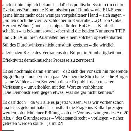
auch ist hinlänglich bekannt – daß das politische System (in centro
Exekutive/Parlament e Kommission) auf Bundes- wie EU-Ebene
gerne hinter mehr oder weniger vorgehaltener Hand – sich sagen –
„Sollen doch die vier -Arschlöcher in Karlsruhe….(O-Ton Onkel
Herbert Wehner) und . . .selbiges für den EuGH. . . Klarheit
schaffen – ja bekannt soweit -aber sind die beiden Nummern TTIP
und CETA in ihren Ausmaßen bei einem solchen
operettenhaften
Stil des Durchwinkens nicht ernsthaft geeignet –
die wirklich
allerletzten Reste des Vertrauens der Bürger in Sinnhaftigkeit und
Effektivität demokratischer Prozesse zu zerstören!!
Es sei nochmals daran erinnert – daß sich der vor sich hin ruderende
Siggi Plopp – noch vor ein paar Wochen die Stirn hatte – die Bürger
, seine Wähler – den Souverän dieser Republik nach unserer
Verfassung – unverhohlen mit den Wort zu verhöhnen:
„Die Demonstrieren gegen etwas, was sie gar nicht kennen.“
Es darf doch – da wir alle es ja jetzt wissen, was wir vorher schon
qua leaks gekannt haben – ernsthaft die Frage ins Kalkül gezogen
werden, ob nicht einer Prüfung – ob die Voraussetzungen des Art 20
Abs. 4 des Grundgesetzes – Widerstandsrecht – vorliegen – näher
getreten werden sollte – ja muß?!
_____