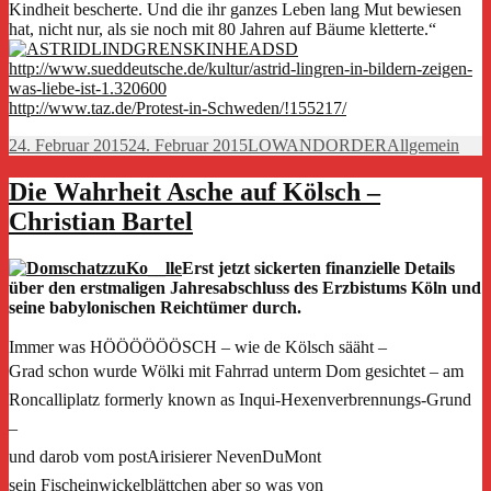
Kindheit bescherte. Und die ihr ganzes Leben lang Mut bewiesen
hat, nicht nur, als sie noch mit 80 Jahren auf Bäume kletterte.“
http://www.sueddeutsche.de/kultur/astrid-lingren-in-bildern-zeigen-
was-liebe-ist-1.320600
http://www.taz.de/Protest-in-Schweden/!155217/
Veröffentlicht
Autor
Kategorien
24. Februar 2015
24. Februar 2015
LOWANDORDER
Allgemein
am
Die Wahrheit Asche auf Kölsch –
Christian Bartel
Erst jetzt sickerten finanzielle Details
über den erstmaligen Jahresabschluss des Erzbistums Köln und
seine babylonischen Reichtümer durch.
Immer was HÖÖÖÖÖÖSCH – wie de Kölsch sääht –
Grad schon wurde Wölki mit Fahrrad unterm Dom gesichtet –
am
Roncalliplatz formerly known as Inqui-Hexenverbrennungs-Grund
–
und darob vom postAirisierer NevenDuMont
sein
Fischeinwickelblättchen aber so was von