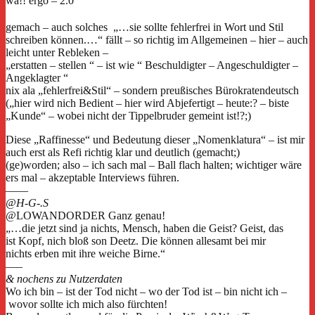
wa!!
ergo – 2.0
gemach – auch solches „…sie sollte fehlerfrei in Wort und Stil
schreiben können.…“ fällt – so richtig im Allgemeinen – hier – auch
leicht unter Rebleken –
„erstatten – stellen “ – ist wie “ Beschuldigter – Angeschuldigter –
Angeklagter “
nix ala „fehlerfrei&Stil“ – sondern preußisches Bürokratendeutsch
(„hier wird nich Bedient – hier wird Abjefertigt – heute:? – biste
„Kunde“ – wobei nicht der Tippelbruder gemeint ist!?;)
Diese „Raffinesse“ und Bedeutung dieser „Nomenklatura“ – ist mir
auch erst als Refi richtig klar und deutlich (gemacht;)
(ge)worden; also – ich sach mal – Ball flach halten; wichtiger wäre
ers mal – akzeptable Interviews führen.
——
@H-G-.S
@LOWANDORDER
Ganz genau!
„…die jetzt sind ja nichts, Mensch, haben die Geist? Geist, das
ist Kopf, nich bloß son Deetz. Die können allesamt bei mir
nichts erben mit ihre weiche Birne.“
—–
& nochens zu Nutzerdaten
Wo ich bin – ist der Tod nicht – wo der Tod ist – bin nicht ich –
wovor sollte ich mich also fürchten!