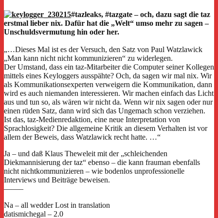
#tazleaks, #tazgate – och, dazu sagt die taz
erstmal lieber nix. Dafür hat die „Welt“ umso mehr zu sagen –
Unschuldsvermutung hin oder her.
„…Dieses Mal ist es der Versuch, den Satz von Paul Watzlawick
„Man kann nicht nicht kommunizieren“ zu widerlegen.
Der Umstand, dass ein taz-Mitarbeiter die Computer seiner Kollegen
mittels eines Keyloggers ausspähte? Och, da sagen wir mal nix. Wir
als Kommunikationsexperten verweigern die Kommunikation, dann
wird es auch niemanden interessieren. Wir machen einfach das Licht
aus und tun so, als wären wir nicht da. Wenn wir nix sagen oder nur
einen rüden Satz, dann wird sich das Ungemach schon verziehen.
Ist das, taz-Medienredaktion, eine neue Interpretation von
Sprachlosigkeit? Die allgemeine Kritik an diesem Verhalten ist vor
allem der Beweis, dass Watzlawick recht hatte. …“
Ja – und daß Klaus Theweleit mit der „schleichenden
Diekmannisierung der taz“ ebenso – die kann frauman ebenfalls
nicht nichtkommunizieren – wie bodenlos unprofessionelle
Interviews und Beiträge beweisen.
——–
Na – all wedder Lost in translation
datismichegal – 2.0