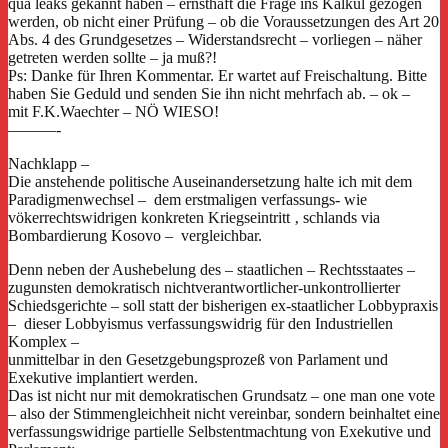
qua leaks gekannt haben – ernsthaft die Frage ins Kalkül gezogen
werden, ob nicht einer Prüfung – ob die Voraussetzungen des Art 20
Abs. 4 des Grundgesetzes – Widerstandsrecht – vorliegen – näher
getreten werden sollte – ja muß?!
Ps: Danke für Ihren Kommentar. Er wartet auf Freischaltung. Bitte
haben Sie Geduld und senden Sie ihn nicht mehrfach ab. – ok –
mit F.K.Waechter – NÖ WIESO!
———-
Nachklapp –
Die anstehende politische Auseinandersetzung halte ich mit dem
Paradigmenwechsel – dem erstmaligen verfassungs- wie
vökerrechtswidrigen konkreten Kriegseintritt ‚ schlands via
Bombardierung Kosovo – vergleichbar.
Denn neben der Aushebelung des – staatlichen – Rechtsstaates –
zugunsten demokratisch nichtverantwortlicher-unkontrollierter
Schiedsgerichte – soll statt der bisherigen ex-staatlicher Lobbypraxis
– dieser Lobbyismus verfassungswidrig für den Industriellen
Komplex –
unmittelbar in den Gesetzgebungsprozeß von Parlament und
Exekutive implantiert werden.
Das ist nicht nur mit demokratischen Grundsatz – one man one vote
– also der Stimmengleichheit nicht vereinbar, sondern beinhaltet eine
verfassungswidrige partielle Selbstentmachtung von Exekutive und