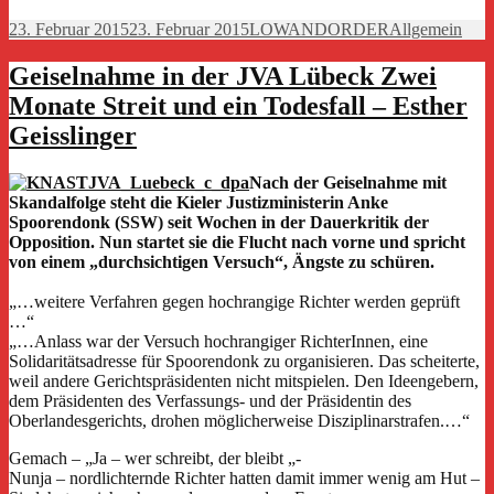
Veröffentlicht
Autor
Kategorien
23. Februar 2015
23. Februar 2015
LOWANDORDER
Allgemein
am
Geiselnahme in der JVA Lübeck Zwei
Monate Streit und ein Todesfall – Esther
Geisslinger
Nach der Geiselnahme mit
Skandalfolge steht die Kieler Justizministerin Anke
Spoorendonk (SSW) seit Wochen in der Dauerkritik der
Opposition. Nun startet sie die Flucht nach vorne und spricht
von einem „durchsichtigen Versuch“, Ängste zu schüren.
„…weitere Verfahren gegen hochrangige Richter werden geprüft
…“
„…Anlass war der Versuch hochrangiger RichterInnen, eine
Solidaritätsadresse für Spoorendonk zu organisieren. Das scheiterte,
weil andere Gerichtspräsidenten nicht mitspielen. Den Ideengebern,
dem Präsidenten des Verfassungs- und der Präsidentin des
Oberlandesgerichts, drohen möglicherweise Disziplinarstrafen.…“
Gemach – „Ja – wer schreibt, der bleibt „-
Nunja – nordlichternde Richter hatten damit immer wenig am Hut –