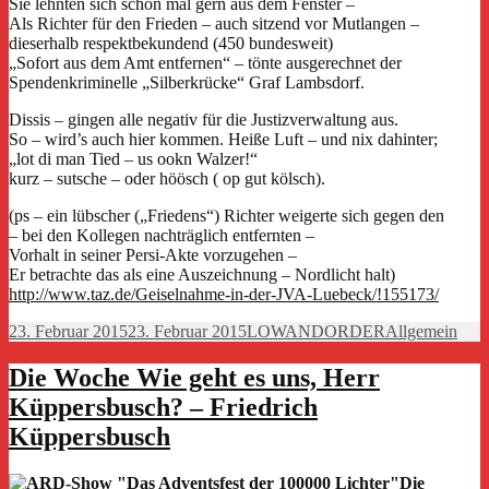
Sie lehnten sich schon mal gern aus dem Fenster –
Als Richter für den Frieden – auch sitzend vor Mutlangen –
dieserhalb respektbekundend (450 bundesweit)
„Sofort aus dem Amt entfernen“ – tönte ausgerechnet der
Spendenkriminelle „Silberkrücke“ Graf Lambsdorf.
Dissis – gingen alle negativ für die Justizverwaltung aus.
So – wird’s auch hier kommen. Heiße Luft – und nix dahinter;
„lot di man Tied – us ookn Walzer!“
kurz – sutsche – oder höösch ( op gut kölsch).
(ps – ein lübscher („Friedens“) Richter weigerte sich gegen den
– bei den Kollegen nachträglich entfernten –
Vorhalt in seiner Persi-Akte vorzugehen –
Er betrachte das als eine Auszeichnung – Nordlicht halt)
http://www.taz.de/Geiselnahme-in-der-JVA-Luebeck/!155173/
Veröffentlicht
Autor
Kategorien
23. Februar 2015
23. Februar 2015
LOWANDORDER
Allgemein
am
Die Woche Wie geht es uns, Herr
Küppersbusch? – Friedrich
Küppersbusch
Die