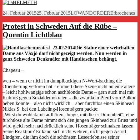
Veröffentlicht
Autor
Kategorien
24. Februar 2015
25. Februar 2015
LOWANDORDER
Erbrochenes
am
Protest in Schweden Auf die Rübe –
Quentin Lichtblau
Die Statue einer wehrhaften
Dame aus Växjö darf nicht gezeigt werden. Nun werden in
ganz Schweden Denkmäler mit Handtaschen behängt.
Chapeau –
wen – wenn er nicht im dumpfbackigen N-Wort-baxhing die
Orientierung verloren hat – erinnert diese Szene nicht an eine ältere
– leicht hohlwangige schon aschblonde Dame – gern auch mal mit
Kuhfuß gegen Sozialdemokraten – die zwar kein Pferd vom Balkon
heben konnte – also nicht wirklich – aber furchtlos einen Skinhead
Niklas S. bei den Labeling-Hosenträgern packte:
„Wirst du wohl damit aufhören, Junge, mit dieser Dummheit“, eine
furchtlose alte Dame nimmt sich den jungen Skinhead zur Brust und
wird gleich sehr nachdrücklich seine Hosenträger schnalzen lassen.
Seine Reaktion? Er kann sich nicht wehren, nicht gegen Astrid
Lindgren, die ihm doch die schönsten Leseerlebnisse seiner