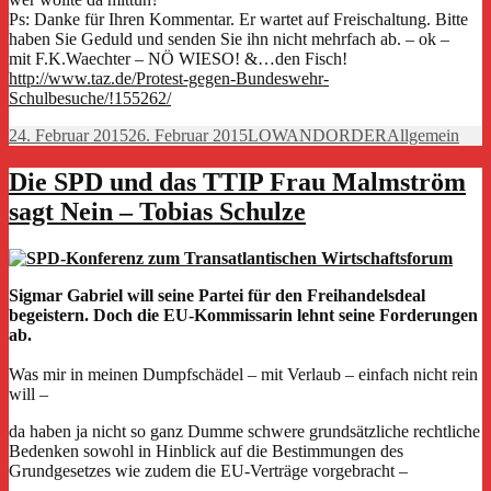
Ps: Danke für Ihren Kommentar. Er wartet auf Freischaltung. Bitte
haben Sie Geduld und senden Sie ihn nicht mehrfach ab. – ok –
mit F.K.Waechter – NÖ WIESO! &…den Fisch!
http://www.taz.de/Protest-gegen-Bundeswehr-
Schulbesuche/!155262/
Veröffentlicht
Autor
Kategorien
24. Februar 2015
26. Februar 2015
LOWANDORDER
Allgemein
am
Die SPD und das TTIP Frau Malmström
sagt Nein – Tobias Schulze
Sigmar Gabriel will seine Partei für den Freihandelsdeal
begeistern. Doch die EU-Kommissarin lehnt seine Forderungen
ab.
Was mir in meinen Dumpfschädel – mit Verlaub – einfach nicht rein
will –
da haben ja nicht so ganz Dumme schwere grundsätzliche rechtliche
Bedenken sowohl in Hinblick auf die Bestimmungen des
Grundgesetzes wie zudem die EU-Verträge vorgebracht –