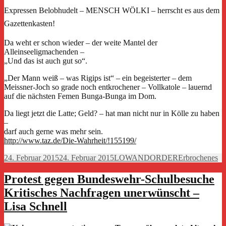
Expressen
Belobhudelt – MENSCH WÖLKI – herrscht es aus dem
Gazettenkasten!
Da weht er schon wieder – der weite Mantel der
Alleinseeligmachenden –
„Und das ist auch gut so“.
„Der Mann weiß – was Rigips ist“ – ein begeisterter – dem
Meissner-Joch so grade noch entkrochener – Vollkatole – lauernd
auf die nächsten Femen Bunga-Bunga im Dom.
Da liegt jetzt die Latte; Geld? – hat man nicht nur in Kölle zu haben
–
darf auch gerne was mehr sein.
http://www.taz.de/Die-Wahrheit/!155199/
Veröffentlicht
Autor
Kategorien
24. Februar 2015
24. Februar 2015
LOWANDORDER
Erbrochenes
am
Protest gegen Bundeswehr-Schulbesuche
Kritisches Nachfragen unerwünscht –
Lisa Schnell