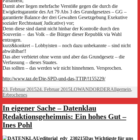
Parlament;
Damit aber liegen mehrfache Verstöße gegen die durch die
Ewigkeitsgarantie des Art 79 Abs 3 des Grundgesetzes – GG –
garantierte Balance der drei Gewalten Gesetzgebung Exekutive
sozialer Rechtsstaat( Judicative) vor;
Denn diese sind damit nicht hinbar der Kontrolle durch den
Souverän – das Volk – die Bürger dieser Republik via Wahl
entzogen.
kurz&konkret – Lobbyisten – noch dazu unbekannte – sind nicht
abwählbar!!
Das aber verbietet ohne wenn und aber das Grundgesetz – die
Verfassung – dieses Staates.
Das sollten – das werden wir nicht hinnehmen. Versprochen.
http://www.taz.de/Die-SPD-und-das-TTIP/!155229/
Veröffentlicht
Autor
Kategorien
23. Februar 2015
24. Februar 2015
LOWANDORDER
Allgemein
,
am
Erbrochenes
In eigener Sache – Datenklau
Redaktionsgeheimnis: Ein hohes Gut –
Ines Pohl
Das Wichtigste für uns