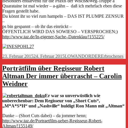
Besonders entlarvend für die Praxis der Wisch&Weg-Truppe a
Quarataine ist mal wieder – a-gähn – daß ich mehrfach eben diese
Fragen gestellt habe.
Da könnt ihr so viel rum hampeln – DAS IST PLUMPE ZENSUR
–
ps bin gespannt – ob ihr das einrückt –
ÖFFENTLICH WIRD DAS SOWIESO – VERSPROCHEN;)
http://www.taz.de/In-eigener-Sache–Datenklau/!155225/
Veröffentlicht
Autor
Kategorien
23. Februar 2015
24. Februar 2015
LOWANDORDER
Erbrochenes
am
Porträtfilm über Regisseur Robert
Altman Der immer überrascht – Carolin
Weidner
Er war so unverwüstlich wie
unberechenbar: Dem Regisseur von „Short Cuts“,
„M*A*S*H“ und „Nashville“ huldigt Ron Mann mit „Altman“
Danke – (Short Cuts dabei) – da jommer henn;
http://www.taz.de/Portraetfilm-ueber-Regisseur-Robert-
Altman/!155149/