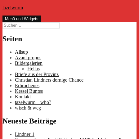
Zum
tazelwurm
Inhalt
springen
Menü und Widgets
Suchen
nach:
Seiten
Allsup
Avant propos
Bildergalerien
Hellas
Briefe aus der Provinz
Christian Lindners dornige Chance
Erbrochenes
Kessel Buntes
Kontakt
tazelwurm – who?
wisch & weg
Neueste Beiträge
Lindner-1