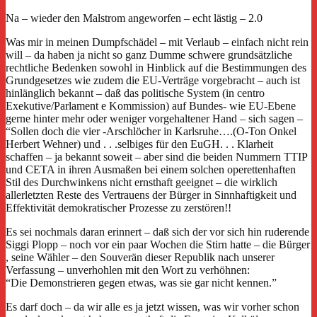
Na – wieder den Malstrom angeworfen – echt lästig – 2.0
Was mir in meinen Dumpfschädel – mit Verlaub – einfach nicht rein
will – da haben ja nicht so ganz Dumme schwere grundsätzliche
rechtliche Bedenken sowohl in Hinblick auf die Bestimmungen des
Grundgesetzes wie zudem die EU-Verträge vorgebracht – auch ist
hinlänglich bekannt – daß das politische System (in centro
Exekutive/Parlament e Kommission) auf Bundes- wie EU-Ebene
gerne hinter mehr oder weniger vorgehaltener Hand – sich sagen –
“Sollen doch die vier -Arschlöcher in Karlsruhe….(O-Ton Onkel
Herbert Wehner) und . . .selbiges für den EuGH. . . Klarheit
schaffen – ja bekannt soweit – aber sind die beiden Nummern TTIP
und CETA in ihren Ausmaßen bei einem solchen operettenhaften
Stil des Durchwinkens nicht ernsthaft geeignet – die wirklich
allerletzten Reste des Vertrauens der Bürger in Sinnhaftigkeit und
Effektivität demokratischer Prozesse zu zerstören!!
Es sei nochmals daran erinnert – daß sich der vor sich hin ruderende
Siggi Plopp – noch vor ein paar Wochen die Stirn hatte – die Bürger
, seine Wähler – den Souverän dieser Republik nach unserer
Verfassung – unverhohlen mit den Wort zu verhöhnen:
“Die Demonstrieren gegen etwas, was sie gar nicht kennen.”
Es darf doch – da wir alle es ja jetzt wissen, was wir vorher schon