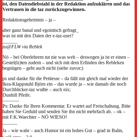
ist, den Datendiebstahl in der Redaktion aufzuklären und das
Vertrauen in die taz zurückzugewinnen.
Redaktionsgeheimnis – ja –
aber ganz banal und egoistisch gefragt_
was ist mit den Daten der e-taz-user?
______
zu@FLW via Reblek
Nö – bei Oberlehrern tut nie was weh – deswegen ja ist er einen –
Gestel(lz)ten zudem – und sich mit dem Erfinden des Rebleken
begnügen – geht auch nicht (siehe zuvor;)
ps und danke für die Petitesse – da fällt mir gleich mal wieder der
Ikea-Klappstuhl Björn ein – das wurde ja – wie damals die noch
Durchblicker-taz wußte – auch nix;
Dunhill Pfeife.
———-
Ps: Danke für Ihren Kommentar. Er wartet auf Freischaltung. Bitte
haben Sie Geduld und senden Sie ihn nicht mehrfach ab. – ok –
mit F.K.Waechter – NÖ WIESO!
———
Ja – wie wahr – auch Humor ist ein hohes Gut – grad in Balin,