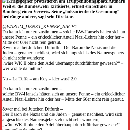
Weil er die Bundeswehr kritisierte, erhielt ein Schüler in
Bamberg einen Verweis. Seine „linksorientierte Gesinnung“
bedränge andere, sagt sein Direktor.
@WARUM_DENKT_KEINER_NACH?
Da kann ich nur zu zustimmen – solche BW-Hansels hätten sich an
unsere Penne – ein erklecklicher Anteil Nazi-Lehrer hin oder her –
Mitte der 60er nicht rein getraut.
&wer mal bei Juttchen Ditfurth – Der Baron die Nazis und die
Juden – genauer nachliest, wird sich angesichts des Namensgebers
eh nicht sehr wundern;
„wäre WK II ohne den Adel überhaupt durchführbar gewesen?“ –
wer wollte da mittun?
——–
Na – La Tuffa – am Key – ider was? 2.0
Da kann ich nur zu zustimmen –
solche BW-Hansels hätten sich an unsere Penne – ein erklecklicher
Anteil Nazi-Lehrer hin oder her – Mitte der 60er nicht rein getraut.
&wer mal bei Juttchen Ditfurth –
Der Baron die Nazis und die Juden – genauer nachliest, wird sich
angesichts des Namensgebers eh nicht sehr wundern;
„wäre WK II ohne den Adel überhaupt durchführbar gewesen?“ –
wer wollte da mittun?