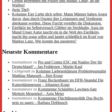
Genug gefremdelt mit Polizei und Militär: Linke, an die
Waffen!
(kein Titel)
Kolumne Eier Liebe dich selbst, Mann Männer haben Angst
davor, dass durch Quoten ihre Leistungen und Verdienste
aberkannt werden. Diese Furcht vergiftet die Diskussion.
Eierlikör im Selbstversuch Glibber im Strohhalm, Aura im
Mund Unser Autor taucht ein in die Welt des Eierlikörs,
macht ihn sogar selbst und landet schließlich im Kopf von
Markus Lanz. Wie konnte das passieren?
Neueste Kommentare
traumatänzer
zu
Pro und Contra ESC mit Naidoo Der für
Deutschland? – Jan Feddersen / Martin Kaul
Lichtgestalt
zu
Kolumne Liebeserklärung Problemjournalist
Matthias Matussek – Jörn Kruse
traumatänzer
zu
Franz Beckenbauer im DFB-Skandal Die
Kaiserdämmerung – Johannes Kopp
traumatänzer
zu
Kommentar Schäubles Lawinen-Satz
Merkels Menetekel – Anja Meier
traumatänzer
zu
Kommentar Flüchtlingspolitik Das Recht,
nein zu sagen – Barbara Dribbusch