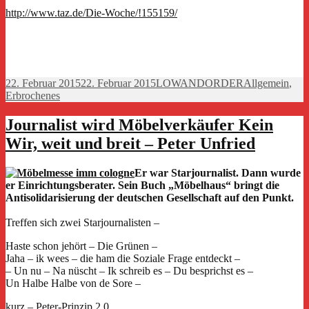
http://www.taz.de/Die-Woche/!155159/
Veröffentlicht
Autor
Kategorien
22. Februar 2015
22. Februar 2015
LOWANDORDER
Allgemein
,
am
Erbrochenes
Journalist wird Möbelverkäufer Kein
Wir, weit und breit – Peter Unfried
Er war Starjournalist. Dann wurde
er Einrichtungsberater. Sein Buch „Möbelhaus“ bringt die
Antisolidarisierung der deutschen Gesellschaft auf den Punkt.
Treffen sich zwei Starjournalisten –
Haste schon jehört – Die Grünen –
Jaha – ik wees – die ham die Soziale Frage entdeckt –
– Un nu – Na nüscht – Ik schreib es – Du besprichst es –
Un Halbe Halbe von de Sore –
kurz – Peter-Prinzip 2.0